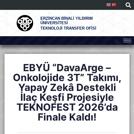
ERZİNCAN BİNALİ YILDIRIM
ÜNİVERSİTESİ
TEKNOLOJİ TRANSFER OFİSİ
EBYÜ “DavaArge –
Onkolojide 3T” Takımı,
Yapay Zekâ Destekli
İlaç Keşfi Projesiyle
TEKNOFEST 2026’da
Finale Kaldı!