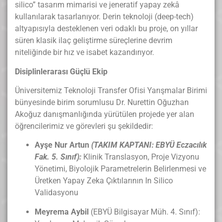
silico” tasarım mimarisi ve jeneratif yapay zekâ
kullanılarak tasarlanıyor
. Derin teknoloji (deep-tech)
altyapısıyla desteklenen veri odaklı bu proje, on yıllar
süren klasik ilaç geliştirme süreçlerine devrim
niteliğinde bir hız ve isabet kazandırıyor
.
Disiplinlerarası Güçlü Ekip
Üniversitemiz Teknoloji Transfer Ofisi Yarışmalar Birimi
bünyesinde birim sorumlusu Dr. Nurettin Oğuzhan
Akoğuz danışmanlığında yürütülen projede yer alan
öğrencilerimiz ve görevleri şu şekildedir:
Ayşe Nur Artun
(TAKIM KAPTANI: EBYÜ Eczacılık
Fak. 5. Sınıf):
Klinik Translasyon, Proje Vizyonu
Yönetimi, Biyolojik Parametrelerin Belirlenmesi ve
Üretken Yapay Zeka Çıktılarının In Silico
Validasyonu
Meyrema Aybil
(EBYÜ Bilgisayar Müh. 4. Sınıf):