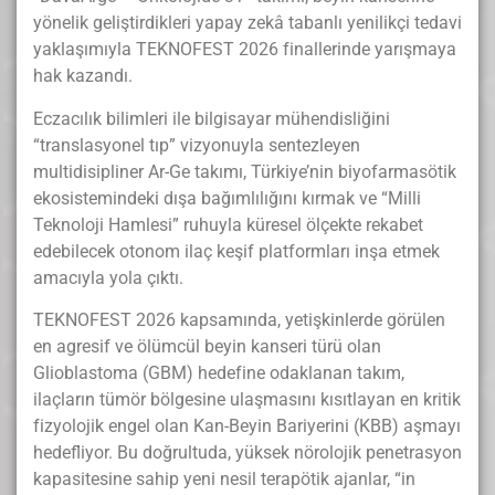
yönelik geliştirdikleri yapay zekâ tabanlı yenilikçi tedavi
yaklaşımıyla TEKNOFEST 2026 finallerinde yarışmaya
hak kazandı.
Eczacılık bilimleri ile bilgisayar mühendisliğini
“translasyonel tıp” vizyonuyla sentezleyen
multidisipliner Ar-Ge takımı
, Türkiye’nin biyofarmasötik
ekosistemindeki dışa bağımlılığını kırmak ve “Milli
Teknoloji Hamlesi” ruhuyla küresel ölçekte rekabet
edebilecek otonom ilaç keşif platformları inşa etmek
amacıyla yola çıktı
.
TEKNOFEST 2026 kapsamında, yetişkinlerde görülen
en agresif ve ölümcül beyin kanseri türü olan
Glioblastoma (GBM) hedefine odaklanan takım
,
ilaçların tümör bölgesine ulaşmasını kısıtlayan en kritik
fizyolojik engel olan Kan-Beyin Bariyerini (KBB) aşmayı
hedefliyor
. Bu doğrultuda, yüksek nörolojik penetrasyon
kapasitesine sahip yeni nesil terapötik ajanlar, “in