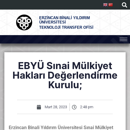
ERZİNCAN BİNALİ YILDIRIM
ÜNİVERSİTESİ
TEKNOLOJİ TRANSFER OFİSİ
EBYÜ Sınai Mülkiyet
Hakları Değerlendirme
Kurulu;
Mart 28, 2023
2:48 pm
Erzincan Binali Yıldırım Üniversitesi Sınai Mülkiyet