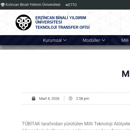
Erzincan Binali Yıldırım Üniversitesi
ETTO
ERZİNCAN BİNALİ YILDIRIM
ÜNİVERSİTESİ
TEKNOLOJİ TRANSFER OFİSİ
Kurumsal
Modüller
Mill
Mi
Mart 4, 2026
2:58 pm
TÜBİTAK tarafından yürütülen Milli Teknoloji Atölyeler