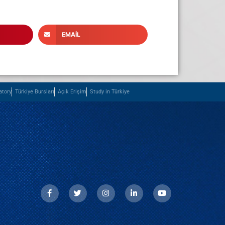
EMAIL
atory
Türkiye Bursları
Açık Erişim
Study in Türkiye