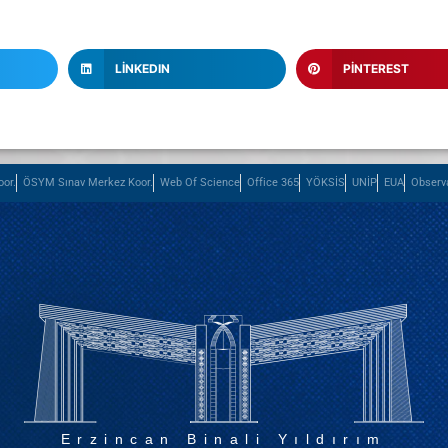
LINKEDIN
PINTEREST
or.
ÖSYM Sınav Merkez Koor.
Web Of Science
Office 365
YÖKSİS
UNİP
EUA
Observ
Erzincan Binali Yıldırım