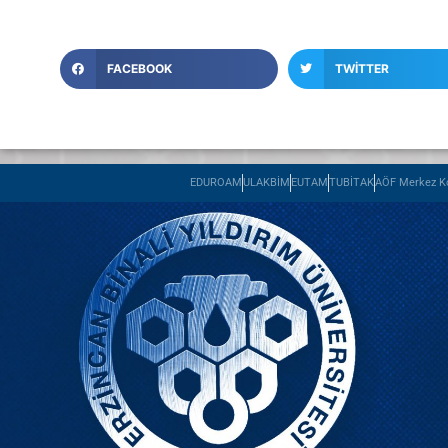
FACEBOOK
TWITTER
EDUROAM
ULAKBİM
EUTAM
TUBİTAK
AÖF Merkez Ko