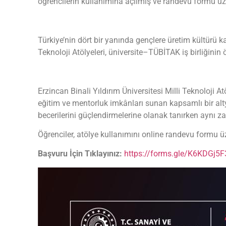
öğrencilerin kullanımına açılmış ve randevu formu ü
Türkiye’nin dört bir yanında gençlere üretim kültürü k
Teknoloji Atölyeleri, üniversite–TÜBİTAK iş birliğinin 
Erzincan Binali Yıldırım Üniversitesi Milli Teknoloji A
eğitim ve mentorluk imkânları sunan kapsamlı bir altyap
becerilerini güçlendirmelerine olanak tanırken aynı z
Öğrenciler, atölye kullanımını online randevu formu ü
Başvuru İçin Tıklayınız:
https://forms.gle/K6KDGj5