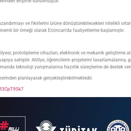
zerinden erişime sunulmuştur.
azandırmayı ve fikirlerini ürüne dönüştürebilecekleri nitelikli or
önemli bir örneği olarak Erzincan’da faaliyetlerine başlamıştır.
tölyesi; prototipleme cihazları, elektronik ve mekanik geliştirme al
ıya sahiptir. Atölye, öğrencilerin projelerini tasarlamalarına, ge
amanda teknoloji yarışmalarına hazırlık süreçlerine de destek ver
zerinden planlayarak gerçekleştirebilmektedir.
F33CpT9Sk7