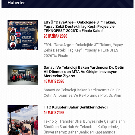
Haberler
EBYÜ “DavaArge – Onkolojide 3T” Takımı,
Yapay Zekâ Destekli İlaç Keşfi Projesiyle
TEKNOFEST 2026’da Finale Kaldı!
26 Haziran 2026
EBYÜ “DavaArge – Onkolojide 3T” Takımı, Yapay
Zekâ Destekli İlaç Keşfi Projesiyle TEKNOFEST
2026’da Finale
Sanayi Ve Teknoloji Bakan Yardımcısı Dr. Çetin
Ali Dönmez’den MTA Ve Girişim İnovasyon
Merkezine Ziyaret
18 Mayıs 2026
Sanayi Ve Teknoloji Bakan Yardımcımız Sn. Dr.
Çetin Ali Dönmez Ve Rektörümüz Prof. Dr. Akın
TTO Kulüpleri Bahar Şenliklerindeydi
15 Mayıs 2026
Teknoloji Transfer Ofisi Bünyesinde Çalışmalarını
Sürdüren StartHub Ve Teknofest Kulüplerimiz,
Üniversitemiz Bahar Şenlikleri Kapsamında