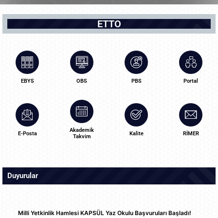
ETTO
EBYS
OBS
PBS
Portal
Akademik
E-Posta
Kalite
RİMER
Takvim
Duyurular
Milli Yetkinlik Hamlesi KAPSÜL Yaz Okulu Başvuruları Başladı!