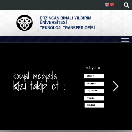
ERZİNCAN BİNALİ YILDIRIM
ÜNİVERSİTESİ
TEKNOLOJİ TRANSFER OFİSİ
/ebyutto
sosyal medyada
Linked in
bizi takip et !
instagram
X /Twitter
Youtube
Dijital Link